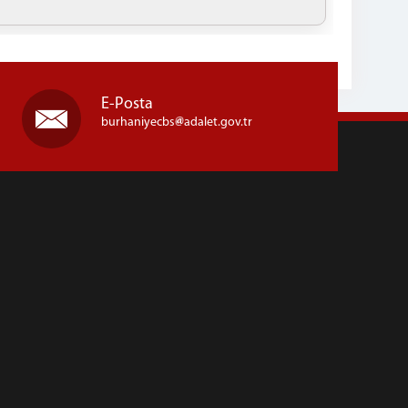
E-Posta
burhaniyecbs
adalet.gov.tr