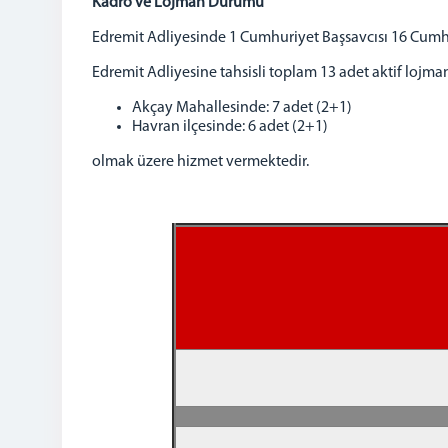
Kadro ve Lojman Durumu
Edremit Adliyesinde 1 Cumhuriyet Başsavcısı 16 Cumh
Edremit Adliyesine tahsisli toplam 13 adet aktif lojm
Akçay Mahallesinde: 7 adet (2+1)
Havran ilçesinde: 6 adet (2+1)
olmak üzere hizmet vermektedir.