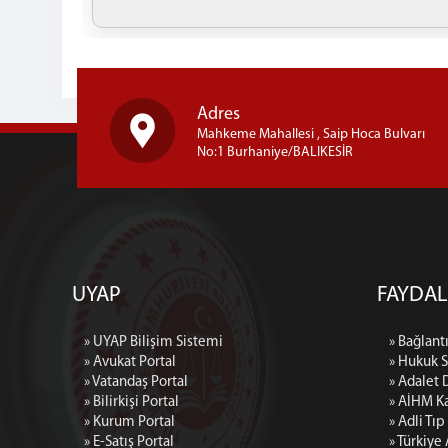
Adres
Mahkeme Mahallesi , Saip Hoca Bulvarı
No:1 Burhaniye/BALIKESİR
UYAP
FAYDAL
» UYAP Bilişim Sistemi
» Bağlantı
» Avukat Portal
» Hukuk 
» Vatandaş Portal
» Adalet 
» Bilirkişi Portal
» AİHM Ka
» Kurum Portal
» Adli Tı
» E-Satış Portal
» Türkiye