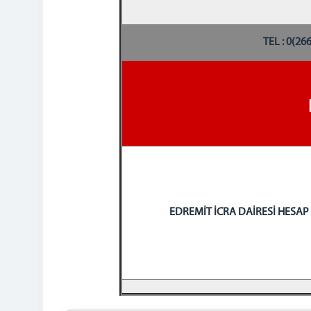
TEL : 0(2
EDREMİT İCRA DAİRESİ HESAP 