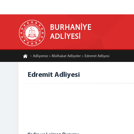
BURHANİYE
ADLİYESİ
Adliyemiz > Mülhakat Adliyeler > Edremit Adliyesi
Edremit Adliyesi