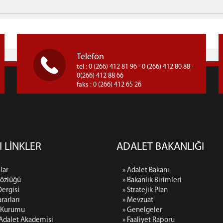
Telefon
tel : 0 (266) 412 81 96 - 0 (266) 412 80 88 -
0(266) 412 88 66
faks : 0 (266) 412 65 26
I LİNKLER
ADALET BAKANLIĞI
lar
» Adalet Bakanı
Sözlüğü
» Bakanlık Birimleri
Dergisi
» Stratejik Plan
rarları
» Mevzuat
p Kurumu
» Genelgeler
 Adalet Akademisi
» Faaliyet Raporu