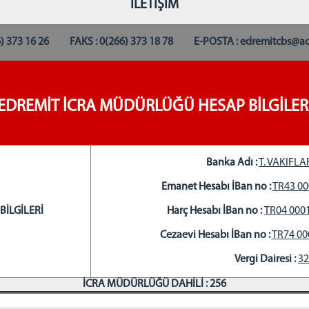
İLETİŞİM
66) 373 16 26 FAKS : 0(266) 373 18 78 E-POSTA : edremitcbs@ada
EDREMİT İCRA MÜDÜRLÜĞÜ HESAP BİLGİLER
Banka Adı :
T. VAKIFLA
Emanet Hesabı İBan no :
TR43 00
BİLGİLERİ
Harç Hesabı İBan no :
TR04 0001
Cezaevi Hesabı İBan no :
TR74 00
Vergi Dairesi :
32
İCRA MÜDÜRLÜĞÜ DAHİLİ : 256