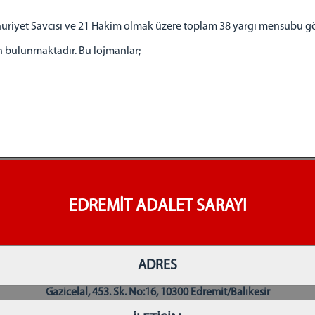
uriyet Savcısı ve 21 Hakim olmak üzere toplam 38 yargı mensubu g
an bulunmaktadır. Bu lojmanlar;
EDREMİT ADALET SARAYI
ADRES
Gazicelal, 453. Sk. No:16, 10300 Edremit/Balıkesir