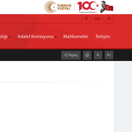
ENG
TR
lığı
Adalet Komisyonu
Mahkemeler
İletişim
A-
A+
Paylaş